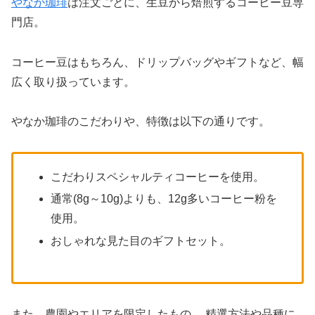
やなか珈琲
は注文ごとに、生豆から焙煎するコーヒー豆専
22, 2022
門店。
コーヒー豆はもちろん、ドリップバッグやギフトなど、幅
やなか珈琲店のクッキーがうまい
広く取り扱っています。
June 23,
やなか珈琲のこだわりや、特徴は以下の通りです。
2019
こだわりスペシャルティコーヒーを使用。
通常(8g～10g)よりも、12g多いコーヒー粉を
やなか珈琲のクッキーはまじ最高に美味
使用。
いな
おしゃれな見た目のギフトセット。
May 23, 2019
また、農園やエリアを限定したもの、 精選方法や品種に