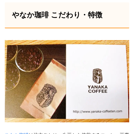
とくに拘りはないですが実際に飲んで美
やなか珈琲 こだわり・特徴
味しかったのでオススメします(っ’-‘)╮=͟͟͞͞
☕️
September 5, 2020
やなか珈琲のドリップいただいちゃった
♪
気になってたお店のだからうれしい😃⤴
１パック12㌘ってあんまりないかも。
多くて10㌘な気が☕
March