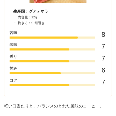
生産国：グアテマラ
内容量：12g
挽き方：中細引き
苦味
8
酸味
7
香り
7
甘み
6
コク
7
軽い口当たりと、バランスのとれた風味のコーヒー。