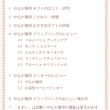
1
やなか珈琲 ギフトの口コミ・評判
2
やなか珈琲 こだわり・特徴
3
やなか珈琲 おすすめギフトの内容
4
やなか珈琲 ドリップバッグのレビュー
4.1
ベルメーリョ アンティグア
4.2
モンテ ショコラード
4.3
エルナンデス モンターナ
4.4
マンデリン アチェベラート
4.5
アルーシャ キリマンジャロ
5
やなか珈琲 クッキーのレビュー
5.1
やなか珈琲
5.2
お花型コーヒークッキー
6
やなか珈琲 ドリップバッグのおいしい淹れ方
7
「まずい」は誤解！やなか珈琲の通販は楽天がおす