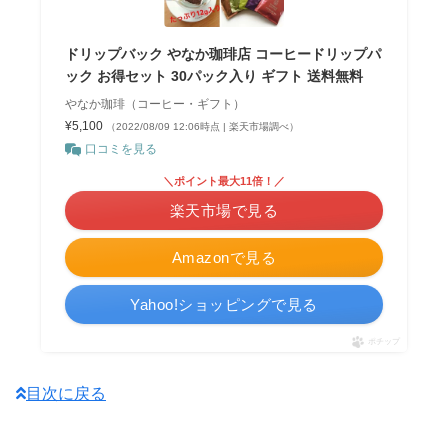
豆、なに注文したー？
ドリップバック やなか珈琲店 コーヒードリップパ
ック お得セット 30パック入り ギフト 送料無料
わたしはモンテ・ショコラードとヴェル
やなか珈琲（コーヒー・ギフト）
メーリョ・アンティグアが好き😊
¥5,100
（2022/08/09 12:06時点 | 楽天市場調べ）
やなかブレンドは酸味少なくコクと苦味
口コミを見る
のバランスがちょっと懐かしくて美味し
＼ポイント最大11倍！／
いよー！
楽天市場で見る
October 12, 2022
Amazonで見る
Yahoo!ショッピングで見る
ポチップ
北海道のカフェ「森彦」
東京の「やなか珈琲」
目次に戻る
どちらも通販でドリップパックなどが購
入できます