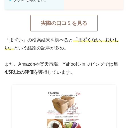
クッキーがおいしい。
実際の口コミを見る
「まずい」の検索結果を調べると
「まずくない、おいし
い」
という結論の記事が多め。
やなか珈琲のドリップコーヒーはリピ買
いしたいくらい気に入ってる
また、Amazonや楽天市場、Yahoo!ショッピングでは
星
飲みたくなってきた
4.5以上の評価
を獲得しています。
July 14, 2022
やなか珈琲さん、豆の種類も結構多くて
ね。