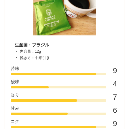
生産国：ブラジル
内容量：12g
挽き方：中細引き
苦味
9
酸味
4
香り
7
甘み
6
コク
9