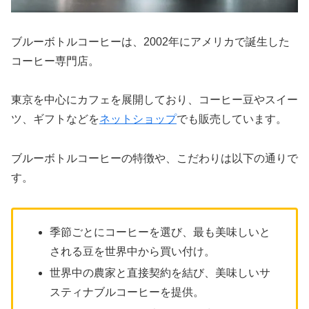
ドライフルーツにナッツぎっしり❤︎
よく見たら、有名な和菓子屋さんに餡を
ブルーボトルコーヒーは、2002年にアメリカで誕生した
卸してる餡屋さんとのコラボで、美味し
コーヒー専門店。
いはずでした。
pic.twitter.com/vfFQLJ6URF
東京を中心にカフェを展開しており、コーヒー豆やスイー
ツ、ギフトなどを
ネットショップ
でも販売しています。
March 25,
2021
ブルーボトルコーヒーの特徴や、こだわりは以下の通りで
す。
ブルーボトル羊羹、いちじくやクルミが
季節ごとにコーヒーを選び、最も美味しいと
入っててシナモン風味でコーヒーに合う
される豆を世界中から買い付け。
☕️ウイスキーにも合いそうだなこれ
pic.twitter.com/5ncNatNiuv
世界中の農家と直接契約を結び、美味しいサ
スティナブルコーヒーを提供。