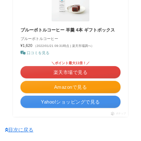
た。いっぱいは買えん。
June 7,
2021
ブルーボトルコーヒー 羊羹 4本 ギフトボックス
ブルーボトルコーヒー
¥1,620
（2022/01/21 09:31時点 | 楽天市場調べ）
口コミを見る
ブルーボトルの羊羹、め…ちゃくちゃ美
＼ポイント最大11倍！／
味しかった…なんかフィグとか色々入っ
楽天市場で見る
てるし…珈琲に合います。
pic.twitter.com/LTqeiLhcMd
Amazonで見る
Yahoo!ショッピングで見る
November 28,
2020
ポチップ
目次に戻る