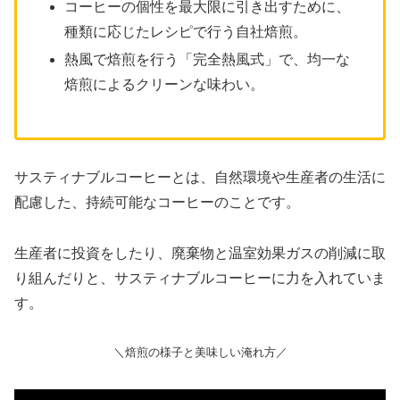
December 6, 2020
コーヒーの個性を最大限に引き出すために、
種類に応じたレシピで行う自社焙煎。
熱風で焙煎を行う「完全熱風式」で、均一な
焙煎によるクリーンな味わい。
朝に食べたブルーボトルの抹茶羊羹が美
味し過ぎて驚き！おはようございます。
次はまとめ買いしようっと。
サスティナブルコーヒーとは、自然環境や生産者の生活に
September 7,
配慮した、持続可能なコーヒーのことです。
2021
生産者に投資をしたり、廃棄物と温室効果ガスの削減に取
り組んだりと、サスティナブルコーヒーに力を入れていま
す。
ブルーボトルの抹茶羊羹、レモンピール
が効いててんま〜〜〜
＼焙煎の様子と美味しい淹れ方／
January 3, 2021