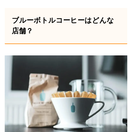
食後のコーヒー
大好きなエチオピア
ブルーボトルコーヒーはどんな
コーヒーと和菓子の組み合わせって本当
店舗？
に美味しい。
ブルーボトルの羊羹はその元々合う和菓
子をさらにコーヒーに特化した感じ。
イチジクとかくるみとかシナモンとか入
っててうんまい。
pic.twitter.com/pGNWAlMQKJ
September 8, 2020
おやつは、ブルーボトル羊羹😊