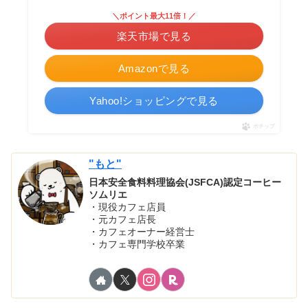
＼ポイント最大11倍！／
楽天市場で見る
Amazonで見る
Yahoo!ショッピングで見る
ポチップ
"もと"
日本安全食料料理協会(JSFCA)認定コーヒー
ソムリエ
・現役カフェ店員
・元カフェ店長
・カフェオーナー経営士
・カフェ専門学校卒業