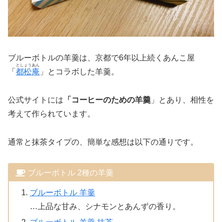
ブルーボトルの羊羹は、京都で6年以上続くあんこ屋
としょうあん
「
都松庵
」とコラボした羊羹。
公式サイトには
「コーヒーのための羊羹
」とあり、相性を
考えて作られています。
通常と抹茶タイプの、簡単な感想は以下の通りです。
ブルーボトル 2種の羊羹
ブルーボトル 羊羹
…上品な甘み、シナモンとあんずの香り。