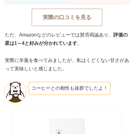
実際の口コミを見る
ただ、Amazonなどのレビューでは賛否両論あり、
評価の
星は1～4と好みが分かれています
。
ブルーボトル羊羹かわいいけどお高い
実際に羊羹を食べてみましたが、私はくどくない甘さがあ
September 6, 2020
って美味しいと感じました。
コーヒーとの相性も抜群でしたよ！
母親にブルーボトル羊羹あげたら「なに
これすっごく美味しい！」って感激して
たから、いっぱい買ってあげよう☺️と思
ってオンラインショップ見て、高！！と
なった。自分で買ったのに値段忘れて