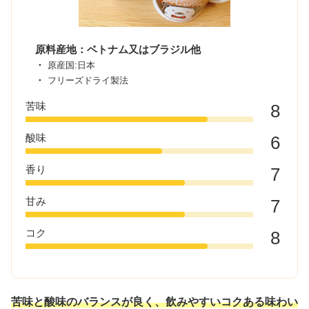
原料産地：ベトナム又はブラジル他
原産国:日本
フリーズドライ製法
苦味
8
酸味
6
香り
7
甘み
7
コク
8
苦味と酸味のバランスが良く、飲みやすいコクある味わい