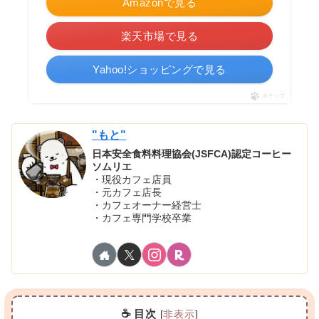
Amazonで見る
楽天市場で見る
Yahoo!ショッピングで見る
ポチップ
"もと"
日本安全食料料理協会(JSFCA)認定コーヒー
ソムリエ
・現役カフェ店員
・元カフェ店長
・カフェオーナー経営士
・カフェ専門学校卒業
☕ 目次
[
非表示
]